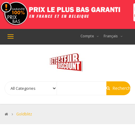
Compte
Français
Basculer
la
navigation
Recherche
>
Goldblitz