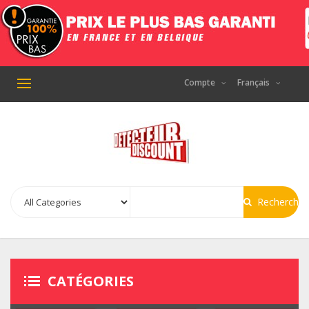
Compte
Français
Basculer
la
navigation
Recherche
CATÉGORIES