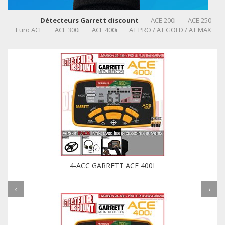
Détecteurs Garrett discount
ACE 200i
ACE 250
Euro ACE
ACE 300i
ACE 400i
AT PRO / AT GOLD / AT MAX
4-ACC GARRETT ACE 400I
‹
›