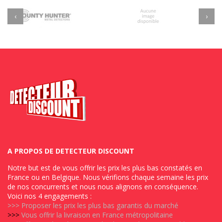
‹
›
A PROPOS DE DETECTEUR DISCOUNT
Notre but est de vous offrir les prix les plus bas constatés en
France ou en Belgique. Nous vérifions chaque semaine les prix
de nos concurrents et nous nous alignons en conséquence.
Voici nos 4 engagements :
>>>
Proposer les prix les plus bas garantis du marché
>>>
Vous offrir la livraison en France métropolitaine