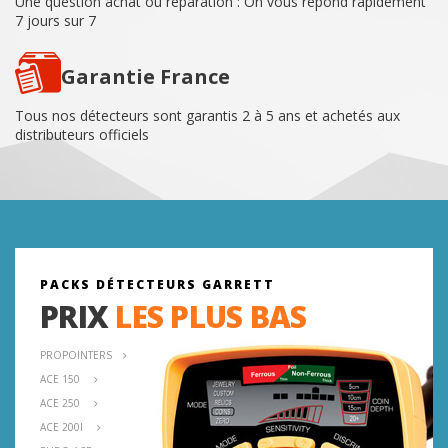
Une question achat ou réparation : On vous répond rapidement
7 jours sur 7
Accessoires
Garantie France
Billetterie Rallyes
Tous nos détecteurs sont garantis 2 à 5 ans et achetés aux
distributeurs officiels
PACKS DÉTECTEURS GARRETT
PRIX
LES PLUS BAS
PROPOINTERS
ACE 150
ACE 250
ACE 200I