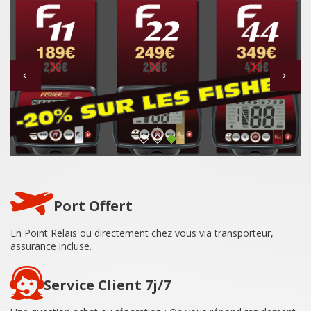
Garrett
Quest (Deteknix)
Makro et Nokta
Fisher
Minelab
Teknetics
Port Offert
Detech
En Point Relais ou directement chez vous via transporteur,
assurance incluse.
Detectorpro
Service Client 7j/7
Disques de détection