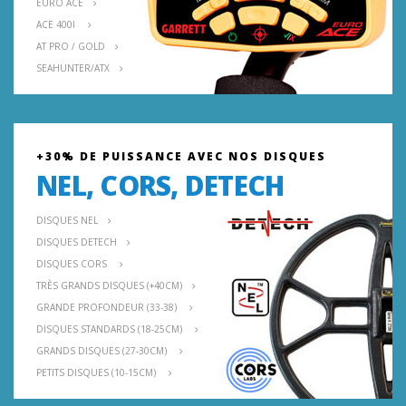
EURO ACE
ACE 400I
AT PRO / GOLD
SEAHUNTER/ATX
+30% DE PUISSANCE AVEC NOS DISQUES
NEL, CORS, DETECH
DISQUES NEL
DISQUES DETECH
DISQUES CORS
TRÈS GRANDS DISQUES (+40CM)
GRANDE PROFONDEUR (33-38)
DISQUES STANDARDS (18-25CM)
GRANDS DISQUES (27-30CM)
PETITS DISQUES (10-15CM)