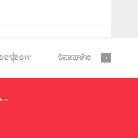
›
fions
4