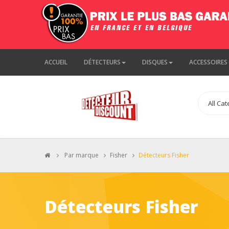
ACCUEIL
DÉTECTEURS
DISQUES
ACCESSOIRES
>
Par marque
>
Fisher
>
Détecteurs Fisher
Détecteurs Fisher