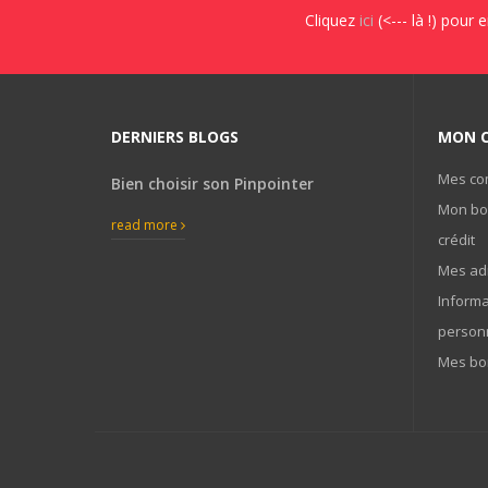
Cliquez
ici
(<--- là !) pour 
DERNIERS BLOGS
MON 
Mes c
Bien choisir son Pinpointer
Mon bo
read more
crédit
Mes ad
Informa
person
Mes bo