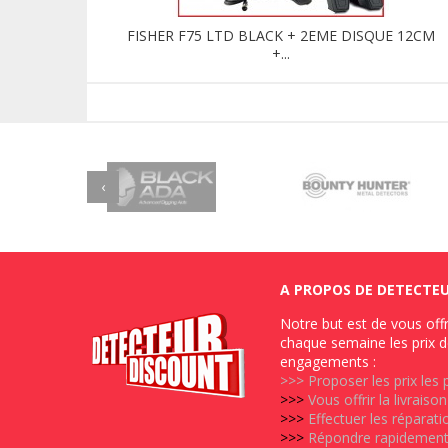
FISHER F75 LTD BLACK + 2EME DISQUE 12CM
+...
‹
A PROPOS DE DETECTE
Notre but est de vous offr
chaque semaine les prix d
engagements :
>>>
Proposer les prix les
>>>
Vous offrir la livrais
>>>
Effectuer les réparat
>>>
Répondre rapidement 