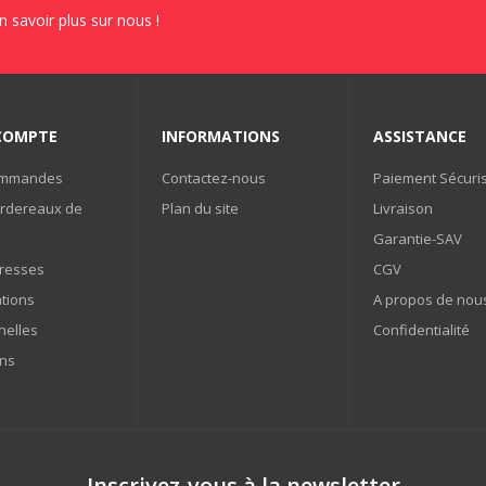
en savoir plus sur nous !
COMPTE
INFORMATIONS
ASSISTANCE
ommandes
Contactez-nous
Paiement Sécuri
rdereaux de
Plan du site
Livraison
Garantie-SAV
resses
CGV
tions
A propos de nou
nelles
Confidentialité
ns
Inscrivez-vous à la newsletter