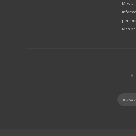
Mes ad
Informa
person
Mes bo
As