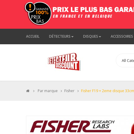
ACCUEIL
DÉTECTEURS
DISQUES
ACCESSOIRES
>
Par marque
>
Fisher
>
Fisher F19 + 2eme disque 33c