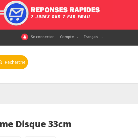
Se connecter
Compte
Français
Recherche
2eme Disque 33cm