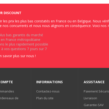
UR DISCOUNT
ir les prix les plus bas constatés en France ou en Belgique. Nous véri
e nos concurrents et nous nous alignons en conséquence. Voici nos 
 plus bas garantis du marché
on en France métropolitaine
ions le plus rapidement possible
à vos questions 7 jours sur 7
en savoir plus sur nous !
COMPTE
INFORMATIONS
ASSISTANCE
ommandes
Contactez-nous
Paiement Sécuri
rdereaux de
Plan du site
Livraison
Garantie-SAV