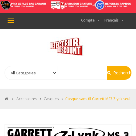
Compte
Français
Basculer
la
navigation
Recherche
>
Accessoires
>
Casques
>
Casque sans fil Garrett MS3 Zlynk seul