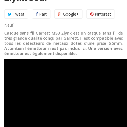
Tweet
Part
Google+
Pinterest
Neuf
Casque sans fil Garrett MS3 Zlynk est un casque sans fil de
très grande qualité conçu par Garrett. Il est compatible avec
tous les détecteurs de métaux dotés d’une prise 6.5mm.
Attention l'émetteur n'est pas inclus ici. Une version avec
émetteur est également disponible.