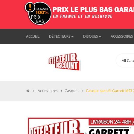
ACCUEIL
DÉTECTEURS
DISQUES
ACCESSOIRES
>
Accessoires
>
Casques
>
Casque sans fil Garrett MS3 