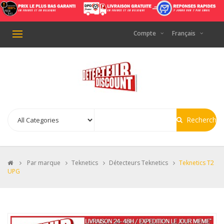
Compte
Français
Basculer
la
navigation
Recherche
>
Par marque
>
Teknetics
>
Détecteurs Teknetics
>
Teknetics T2
UPG