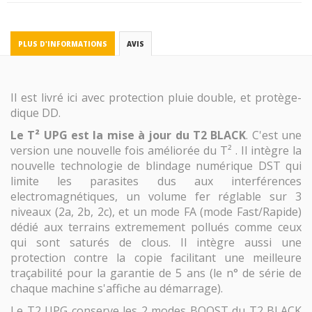
PLUS D'INFORMATIONS
AVIS
Il est livré ici avec protection pluie double, et protège-
dique DD.
Le T² UPG est la mise à jour du T2 BLACK
. C'est une
version une nouvelle fois améliorée du T² . Il intègre la
nouvelle technologie de blindage numérique DST qui
limite les parasites dus aux interférences
electromagnétiques, un volume fer réglable sur 3
niveaux (2a, 2b, 2c), et un mode FA (mode Fast/Rapide)
dédié aux terrains extremement pollués comme ceux
qui sont saturés de clous. Il intègre aussi une
protection contre la copie facilitant une meilleure
traçabilité pour la garantie de 5 ans (le n° de série de
chaque machine s'affiche au démarrage).
Le T2 UPG conserve les 2 modes BOOST du T2 BLACK