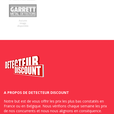
A PROPOS DE DETECTEUR DISCOUNT
Notre but est de vous offrir les prix les plus bas constatés en
France ou en Belgique. Nous vérifions chaque semaine les prix
de nos concurrents et nous nous alignons en conséquence.