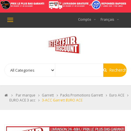
Compte
Français
Basculer
la
navigation
Recherche
>
Par marque
>
Garrett
>
Packs Promotions Garrett
>
Euro ACE
>
EURO ACE 3 acc
>
3-ACC Garrett EURO ACE