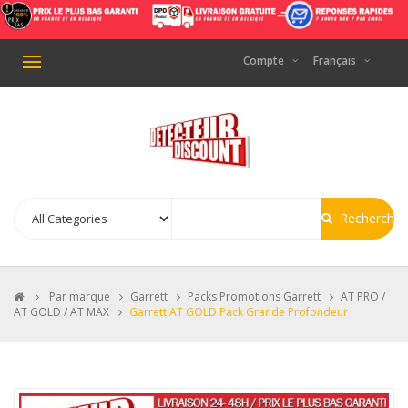
Compte
Français
Basculer
la
navigation
Recherche
>
Par marque
>
Garrett
>
Packs Promotions Garrett
>
AT PRO /
AT GOLD / AT MAX
>
Garrett AT GOLD Pack Grande Profondeur