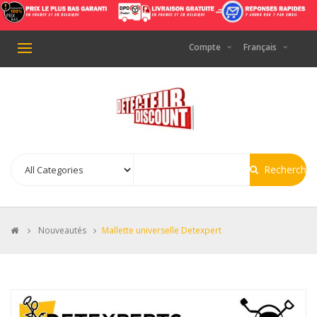
Compte
Français
Basculer
la
navigation
Recherche
>
Nouveautés
>
Mallette universelle Detexpert